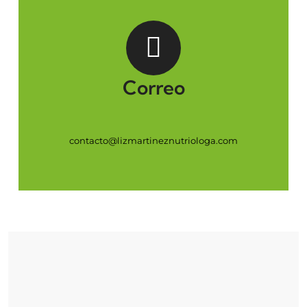
Correo
contacto@lizmartineznutriologa.com